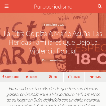
Puroperiodismo
16 Octubre 2020
La Otra Golpiza A Mario Acuña: Las
Heridas Familiares Que Dejó La
Violencia Policial
Puroperiodismo
Comparte
Tuitea
Pin
Envía
SMS
Ha pasado casi un año desde que tres carabineros
golpearon brutalmente a Mario Acuña (44) a metros
de su hogar en Buin, dejándolo con un daño neuronal
severo. Hoy, la única parte del cuerpo que Mario