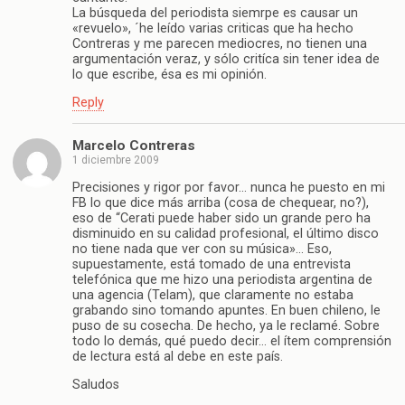
La búsqueda del periodista siemrpe es causar un
«revuelo», ´he leído varias criticas que ha hecho
Contreras y me parecen mediocres, no tienen una
argumentación veraz, y sólo critíca sin tener idea de
lo que escribe, ésa es mi opinión.
Reply
Marcelo Contreras
1 diciembre 2009
Precisiones y rigor por favor… nunca he puesto en mi
FB lo que dice más arriba (cosa de chequear, no?),
eso de “Cerati puede haber sido un grande pero ha
disminuido en su calidad profesional, el último disco
no tiene nada que ver con su música»… Eso,
supuestamente, está tomado de una entrevista
telefónica que me hizo una periodista argentina de
una agencia (Telam), que claramente no estaba
grabando sino tomando apuntes. En buen chileno, le
puso de su cosecha. De hecho, ya le reclamé. Sobre
todo lo demás, qué puedo decir… el ítem comprensión
de lectura está al debe en este país.
Saludos