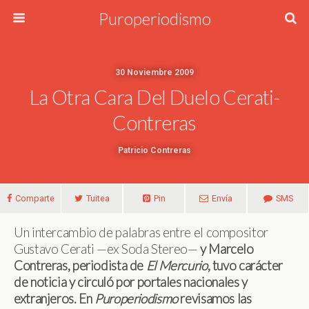
Puroperiodismo
30 Noviembre 2009
La Otra Cara Del Duelo Cerati-
Contreras
Patricio Contreras
Comparte
Tuitea
Pin
Envía
SMS
Un intercambio de palabras entre el compositor
Gustavo Cerati —ex Soda Stereo—
y Marcelo
Contreras, periodista de
El Mercurio
, tuvo carácter
de noticia y circuló por portales nacionales y
extranjeros. En
Puroperiodismo
revisamos las