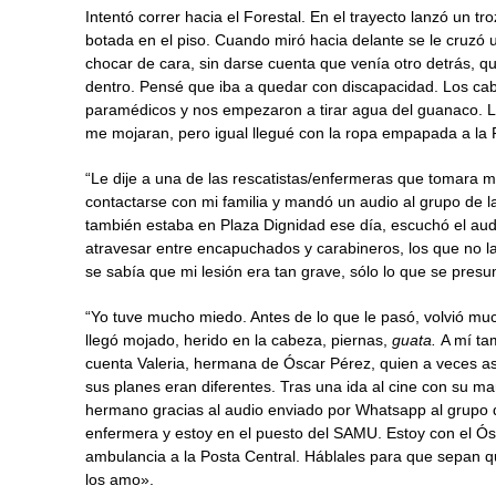
Intentó correr hacia el Forestal. En el trayecto lanzó un
botada en el piso. Cuando miró hacia delante se le cruzó u
chocar de cara, sin darse cuenta que venía otro detrás, q
dentro. Pensé que iba a quedar con discapacidad. Los cab
paramédicos y nos empezaron a tirar agua del guanaco. 
me mojaran, pero igual llegué con la ropa empapada a la P
“Le dije a una de las rescatistas/enfermeras que tomara mi
contactarse con mi familia y mandó un audio al grupo de la
también estaba en Plaza Dignidad ese día, escuchó el aud
atravesar entre encapuchados y carabineros, los que no la
se sabía que mi lesión era tan grave, sólo lo que se presu
“Yo tuve mucho miedo. Antes de lo que le pasó, volvió mu
llegó mojado, herido en la cabeza, piernas,
guata.
A mí ta
cuenta Valeria, hermana de Óscar Pérez, quien a veces asi
sus planes eran diferentes. Tras una ida al cine con su ma
hermano gracias al audio enviado por Whatsapp al grupo d
enfermera y estoy en el puesto del SAMU. Estoy con el Ó
ambulancia a la Posta Central. Háblales para que sepan qu
los amo».