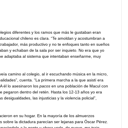
 colegios diferentes y los ramos que más le gustaban eran
a educacional chileno es clara. “Te amoldan y acostumbran a
trabajador, más productivo y no te enfoques tanto en sueños
taban y echaban de la sala por ser inquieto. No era que yo
 me adaptaba al sistema que intentaban enseñarme, muy
ía camino al colegio, al ir escuchando música en la micro,
alidades”, cuenta. “La primera marcha a la que asistí era
A él lo asesinaron los
pacos
en una población de Macul con
e pegaron dentro del retén. Hasta los 12-13 años yo era
esigualdades, las injusticias y la violencia policial”,
acieron en su hogar. En la mayoría de los almuerzos
ias sobre la dictadura parecían ser lejanas para Óscar Pérez.
sparándole a la gente y ahora verlo, de nuevo, me trajo