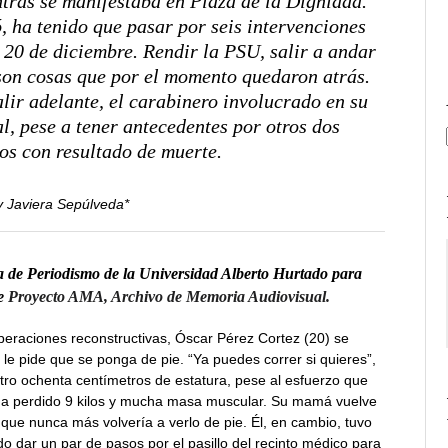
ntras se manifestaba en Plaza de la Dignidad.
ó, ha tenido que pasar por seis intervenciones
 20 de diciembre. Rendir la PSU, salir a andar
 son cosas que por el momento quedaron atrás.
lir adelante, el carabinero involucrado en su
l, pese a tener antecedentes por otros dos
los con resultado de muerte.
y Javiera Sepúlveda*
a de Periodismo de la Universidad Alberto Hurtado para
de
Proyecto AMA, Archivo de Memoria Audiovisual.
peraciones reconstructivas, Óscar Pérez Cortez (20) se
e pide que se ponga de pie. “Ya puedes correr si quieres”,
tro ochenta centímetros de estatura, pese al esfuerzo que
ha perdido 9 kilos y mucha masa muscular. Su mamá vuelve
a que nunca más volvería a verlo de pie. Él, en cambio, tuvo
o dar un par de pasos por el pasillo del recinto médico para