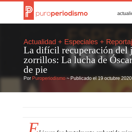
actual
Actualidad
+
Especiales
+
Reporta
La difícil recuperación del
zorrillos: La lucha de Ósca
de pie
Por
Puroperiodismo
~ Publicado el 19 octubre 2020
E