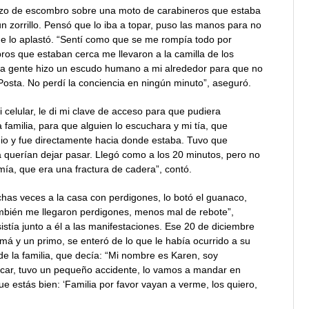
 trozo de escombro sobre una moto de carabineros que estaba
n zorrillo. Pensó que lo iba a topar, puso las manos para no
ue lo aplastó. “Sentí como que se me rompía todo por
ros que estaban cerca me llevaron a la camilla de los
La gente hizo un escudo humano a mi alrededor para que no
osta. No perdí la conciencia en ningún minuto”, aseguró.
 celular, le di mi clave de acceso para que pudiera
 familia, para que alguien lo escuchara y mi tía, que
io y fue directamente hacia donde estaba. Tuvo que
 querían dejar pasar. Llegó como a los 20 minutos, pero no
mía, que era una fractura de cadera”, contó.
chas veces a la casa con perdigones, lo botó el guanaco,
mbién me llegaron perdigones, menos mal de rebote”,
stía junto a él a las manifestaciones. Ese 20 de diciembre
má y un primo, se enteró de lo que le había ocurrido a su
e la familia, que decía: “Mi nombre es Karen, soy
scar, tuvo un pequeño accidente, lo vamos a mandar en
e estás bien: ‘Familia por favor vayan a verme, los quiero,