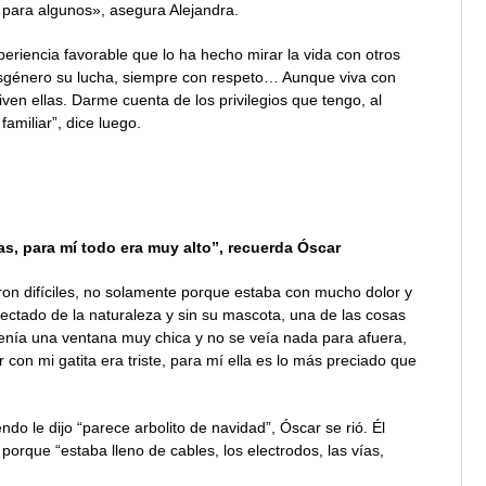
 para algunos», asegura Alejandra.
eriencia favorable que lo ha hecho mirar la vida con otros
isgénero su lucha, siempre con respeto… Aunque viva con
iven ellas. Darme cuenta de los privilegios que tengo, al
amiliar”, dice luego.
as, para mí todo era muy alto”, recuerda Óscar
ron difíciles, no solamente porque estaba con mucho dolor y
ectado de la naturaleza y sin su mascota, una de las cosas
 tenía una ventana muy chica y no se veía nada para afuera,
r con mi gatita era triste, para mí ella es lo más preciado que
o le dijo “parece arbolito de navidad”, Óscar se rió. Él
porque “estaba lleno de cables, los electrodos, las vías,