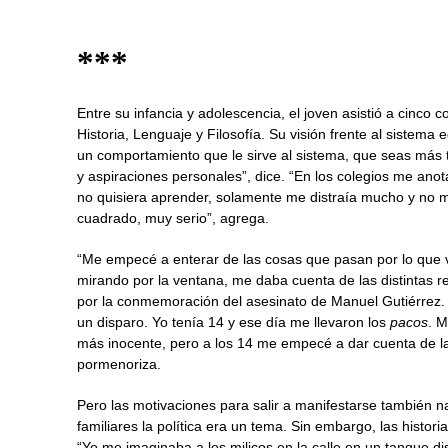
***
Entre su infancia y adolescencia, el joven asistió a cinco
Historia, Lenguaje y Filosofía. Su visión frente al sistem
un comportamiento que le sirve al sistema, que seas más 
y aspiraciones personales”, dice. “En los colegios me ano
no quisiera aprender, solamente me distraía mucho y no
cuadrado, muy serio”, agrega.
“Me empecé a enterar de las cosas que pasan por lo que ve
mirando por la ventana, me daba cuenta de las distintas re
por la conmemoración del asesinato de Manuel Gutiérrez. 
un disparo. Yo tenía 14 y ese día me llevaron los
pacos
. M
más inocente, pero a los 14 me empecé a dar cuenta de las d
pormenoriza.
Pero las motivaciones para salir a manifestarse también n
familiares la política era un tema. Sin embargo, las histor
“Yo me imaginaba a los milicos en la calle en un tanque di