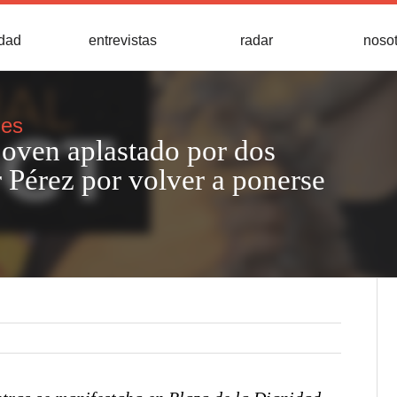
idad
entrevistas
radar
noso
jes
 joven aplastado por dos
r Pérez por volver a ponerse