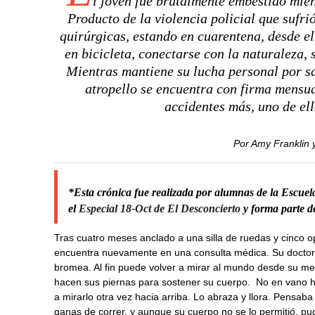
l joven fue brutalmente embestido mie
Producto de la violencia policial que sufri
quirúrgicas, estando en cuarentena, desde el
en bicicleta, conectarse con la naturaleza,
Mientras mantiene su lucha personal por sa
atropello se encuentra con firma mensua
accidentes más, uno de el
Por Amy Franklin 
*Esta crónica fue realizada por alumnas de la Escuel
el
Especial 18-Oct de El Desconcierto
y forma parte 
Tras cuatro meses anclado a una silla de ruedas y cinco o
encuentra nuevamente en una consulta médica. Su doctor l
bromea. Al fin puede volver a mirar al mundo desde su me
hacen sus piernas para sostener su cuerpo. No en vano 
a mirarlo otra vez hacia arriba. Lo abraza y llora. Pensab
ganas de correr, y aunque su cuerpo no se lo permitió, pud