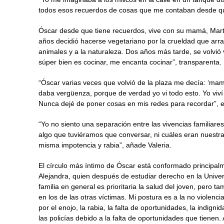
todos esos recuerdos de cosas que me contaban desde que
Óscar desde que tiene recuerdos, vive con su mamá, Mart
años decidió hacerse vegetariano por la crueldad que arras
animales y a la naturaleza. Dos años más tarde, se volvió
súper bien es cocinar, me encanta cocinar”, transparenta.
“Óscar varias veces que volvió de la plaza me decía: ‘m
daba vergüenza, porque de verdad yo vi todo esto. Yo viví 
Nunca dejé de poner cosas en mis redes para recordar”, 
“Yo no siento una separación entre las vivencias familiares
algo que tuviéramos que conversar, ni cuáles eran nuestr
misma impotencia y rabia”, añade Valeria.
El círculo más íntimo de Óscar está conformado principalme
Alejandra, quien después de estudiar derecho en la Univers
familia en general es prioritaria la salud del joven, pero 
en los de las otras víctimas. Mi postura es a la no viole
por el enojo, la rabia, la falta de oportunidades, la indign
las policías debido a la falta de oportunidades que tienen