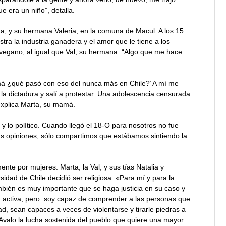
 era un niño”, detalla.
a, y su hermana Valeria, en la comuna de Macul. A los 15
tra la industria ganadera y el amor que le tiene a los
 vegano, al igual que Val, su hermana. “Algo que me hace
amá ¿qué pasó con eso del nunca más en Chile?’ A mí me
la dictadura y salí a protestar. Una adolescencia censurada.
explica Marta, su mamá.
 y lo político. Cuando llegó el 18-O para nosotros no fue
as opiniones, sólo compartimos que estábamos sintiendo la
nte por mujeres: Marta, la Val, y sus tías Natalia y
idad de Chile decidió ser religiosa. «Para mí y para la
también es muy importante que se haga justicia en su caso y
ncia activa, pero soy capaz de comprender a las personas que
idad, sean capaces a veces de violentarse y tirarle piedras a
. Avalo la lucha sostenida del pueblo que quiere una mayor