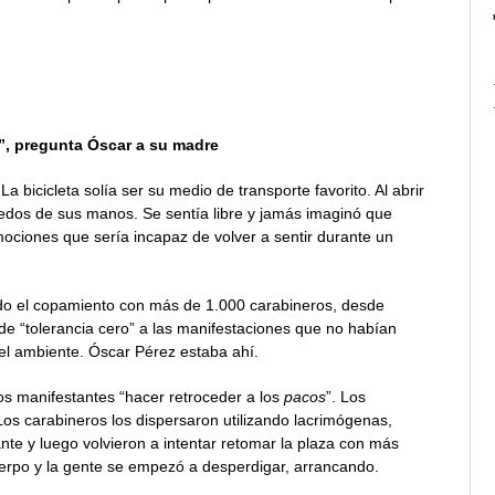
”, pregunta Óscar a su madre
 bicicleta solía ser su medio de transporte favorito. Al abrir
 dedos de sus manos. Se sentía libre y jamás imaginó que
ociones que sería incapaz de volver a sentir durante un
ado el copamiento con más de 1.000 carabineros, desde
 de “tolerancia cero” a las manifestaciones que no habían
 el ambiente. Óscar Pérez estaba ahí.
ros manifestantes “hacer retroceder a los
pacos
”. Los
Los carabineros los dispersaron utilizando lacrimógenas,
te y luego volvieron a intentar retomar la plaza con más
uerpo y la gente se empezó a desperdigar, arrancando.