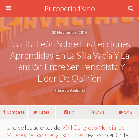
Puroperiodismo
30 Noviembre 2016
Juanita León Sobre Las Lecciones
Aprendidas En La Silla Vacía Y La
Tensión Entre Ser Periodista Y
Líder De Opinión
Eduardo Andrade
Comparte
Tuitea
Pin
Envía
SMS
Uno de los aciertos del
XXII Congreso Mundial de
Mujeres Periodistas y Escritoras
, realizado en Chile,