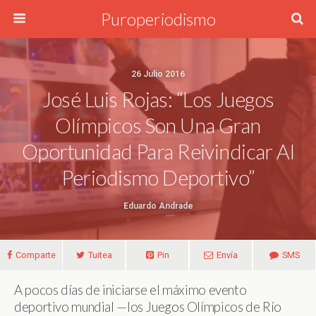
Puroperiodismo
26 Julio 2016
José Luis Rojas: “Los Juegos
Olímpicos Son Una Gran
Oportunidad Para Reivindicar Al
Periodismo Deportivo”
Eduardo Andrade
Comparte
Tuitea
Pin
Envía
SMS
A pocos días de iniciarse el máximo evento
deportivo mundial —los Juegos Olímpicos de Río