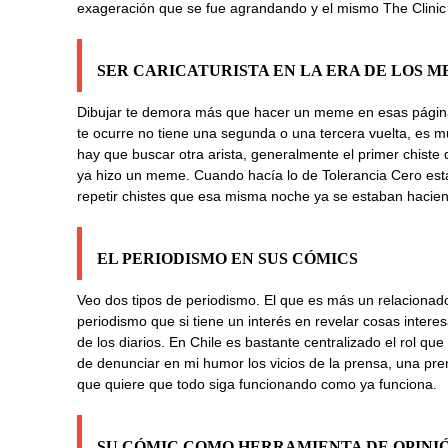
exageración que se fue agrandando y el mismo The Clinic l
SER CARICATURISTA EN LA ERA DE LOS 
Dibujar te demora más que hacer un meme en esas páginas
te ocurre no tiene una segunda o una tercera vuelta, es mu
hay que buscar otra arista, generalmente el primer chiste
ya hizo un meme. Cuando hacía lo de Tolerancia Cero est
repetir chistes que esa misma noche ya se estaban haciendo
EL PERIODISMO EN SUS CÓMICS
Veo dos tipos de periodismo. El que es más un relacionado
periodismo que si tiene un interés en revelar cosas interesa
de los diarios. En Chile es bastante centralizado el rol qu
de denunciar en mi humor los vicios de la prensa, una pre
que quiere que todo siga funcionando como ya funciona.
SU CÓMIC COMO HERRAMIENTA DE OPINI