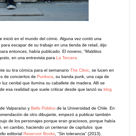
e inició en el mundo del cómic. Alguna vez contó una
 para escapar de su trabajo en una tienda de retail, dijo
 para entonces, había publicado. El noveno, “Malditos
osto, en una entrevista para
La Tercera
.
te su tira cómica para el semanario
The Clinic
, se lucen en
es de conciertos de
Punkora
, su banda punk, una caja de
luz cenital que ilumina su caballete de madera. Allí se
 de esa realidad que suele criticar desde que lanzó su
blog
de Valparaíso y
Bello Público
de la Universidad de Chile. En
ecomendación de otro dibujante, empezó a publicar también
dibujo de los personajes porque eran graciosos, porque había
ó, en cambio, haciendo un centenar de capítulos que
llo editorial
Reservoir Books
, “Sin tolerancia” (2013).