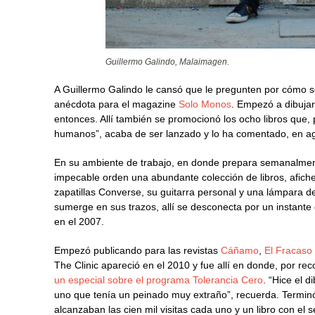
Guillermo Galindo, Malaimagen.
A Guillermo Galindo le cansó que le pregunten por cómo s
anécdota para el magazine
Solo Monos
. Empezó a dibujar
entonces. Allí también se promocionó los ocho libros que,
humanos”, acaba de ser lanzado y lo ha comentado, en ag
En su ambiente de trabajo, en donde prepara semanalmen
impecable orden una abundante colección de libros, afich
zapatillas Converse, su guitarra personal y una lámpara de 
sumerge en sus trazos, allí se desconecta por un instante
en el 2007.
Empezó publicando para las revistas
Cáñamo
,
El Fracaso
The Clinic apareció en el 2010 y fue allí en donde, por r
un especial sobre el programa Tolerancia Cero
. “Hice el 
uno que tenía un peinado muy extraño”, recuerda. Termin
alcanzaban las cien mil visitas cada uno y un libro con el se