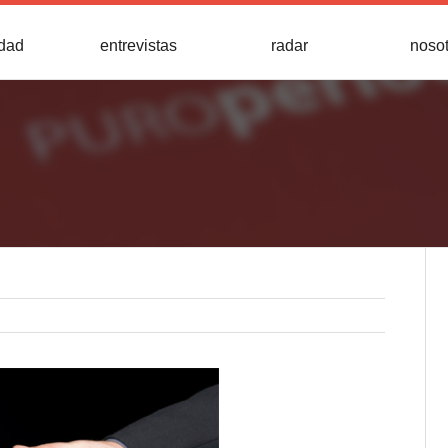
idad
entrevistas
radar
noso