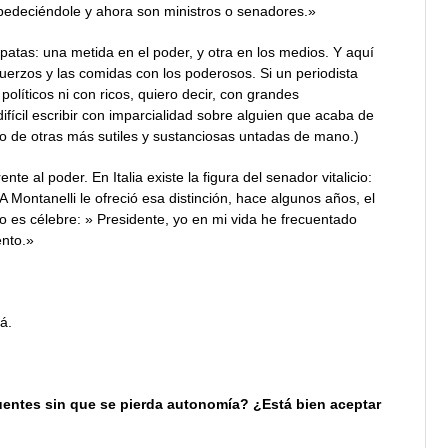
bedeciéndole y ahora son ministros o senadores.»
atas: una metida en el poder, y otra en los medios. Y aquí
muerzos y las comidas con los poderosos. Si un periodista
líticos ni con ricos, quiero decir, con grandes
fícil escribir con imparcialidad sobre alguien que acaba de
zo de otras más sutiles y sustanciosas untadas de mano.)
te al poder. En Italia existe la figura del senador vitalicio:
 Montanelli le ofreció esa distinción, hace algunos años, el
 es célebre: » Presidente, yo en mi vida he frecuentado
ento.»
á.
uentes sin que se pierda autonomía? ¿Está bien aceptar