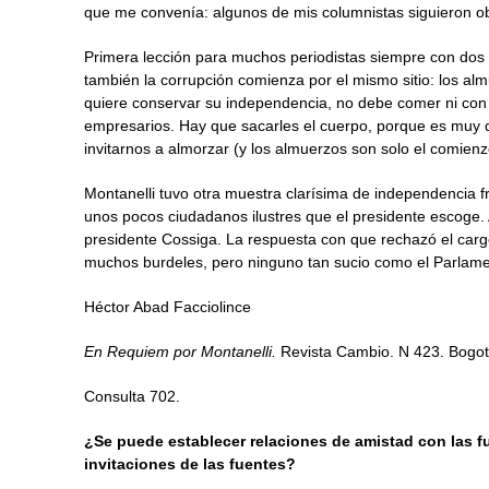
que me convenía: algunos de mis columnistas siguieron o
Primera lección para muchos periodistas siempre con dos p
también la corrupción comienza por el mismo sitio: los al
quiere conservar su independencia, no debe comer ni con po
empresarios. Hay que sacarles el cuerpo, porque es muy di
invitarnos a almorzar (y los almuerzos son solo el comien
Montanelli tuvo otra muestra clarísima de independencia fren
unos pocos ciudadanos ilustres que el presidente escoge. A
presidente Cossiga. La respuesta con que rechazó el cargo
muchos burdeles, pero ninguno tan sucio como el Parlam
Héctor Abad Facciolince
En Requiem por Montanelli.
Revista Cambio. N 423. Bogot
Consulta 702.
¿Se puede establecer relaciones de amistad con las f
invitaciones de las fuentes?