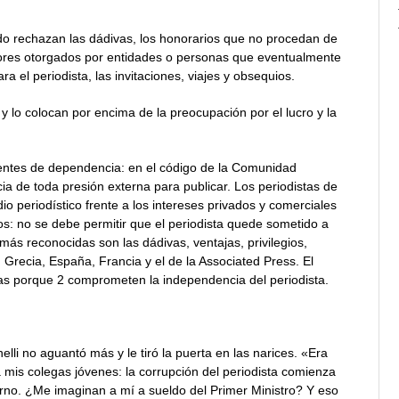
do rechazan las dádivas, los honorarios que no procedan de
nores otorgados por entidades o personas que eventualmente
a el periodista, las invitaciones, viajes y obsequios.
 y lo colocan por encima de la preocupación por el lucro y la
 fuentes de dependencia: en el código de la Comunidad
a de toda presión externa para publicar. Los periodistas de
 periodístico frente a los intereses privados y comerciales
os: no se debe permitir que el periodista quede sometido a
ás reconocidas son las dádivas, ventajas, privilegios,
 Grecia, España, Francia y el de la Associated Press. El
as porque 2 comprometen la independencia del periodista.
lli no aguantó más y le tiró la puerta en las narices. «Era
a mis colegas jóvenes: la corrupción del periodista comienza
urno. ¿Me imaginan a mí a sueldo del Primer Ministro? Y eso