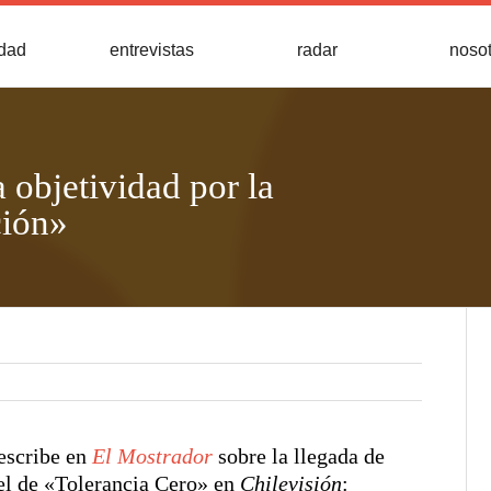
idad
entrevistas
radar
noso
 objetividad por la
ción»
 escribe en
El Mostrador
sobre la llegada de
nel de «Tolerancia Cero» en
Chilevisión
: