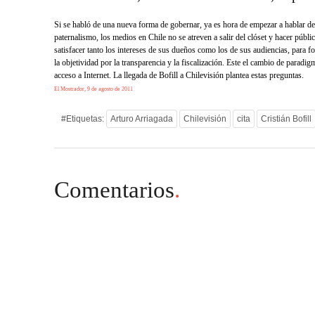
Si se habló de una nueva forma de gobernar, ya es hora de empezar a hablar de 
paternalismo, los medios en Chile no se atreven a salir del clóset y hacer públi
satisfacer tanto los intereses de sus dueños como los de sus audiencias, para 
la objetividad por la transparencia y la fiscalización. Este el cambio de parad
acceso a Internet. La llegada de Bofill a Chilevisión plantea estas preguntas.
El Mostrador, 9 de agosto de 2011
#Etiquetas:
Arturo Arriagada
Chilevisión
cita
Cristián Bofill
Comentarios
.