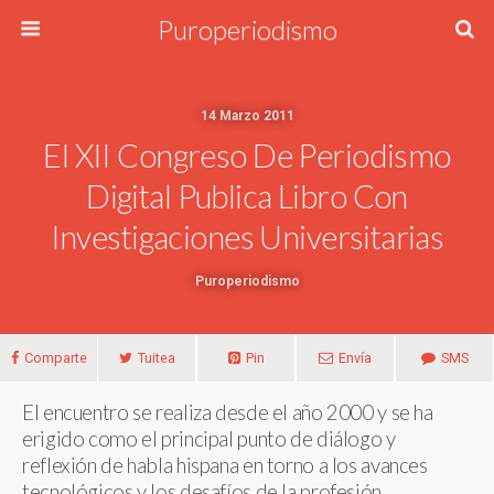
Puroperiodismo
14 Marzo 2011
El XII Congreso De Periodismo
Digital Publica Libro Con
Investigaciones Universitarias
Puroperiodismo
Comparte
Tuitea
Pin
Envía
SMS
El encuentro se realiza desde el año 2000 y se ha
erigido como el principal punto de diálogo y
reflexión de habla hispana en torno a los avances
tecnológicos y los desafíos de la profesión.