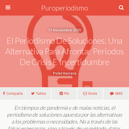
Puroperiodismo
17 Noviembre 2020
El Periodismo De Soluciones: Una
Alternativa Para Afrontar Periodos
De Crisis E Incertidumbre
Polet Herrera
Comparte
Tuitea
Pin
Envía
SMS
En tiempos de pandemia y de malas noticias, el
periodismo de soluciones apuesta por las alternativas
a los problemas o necesidades. No a través de las
falsas esperanzas, sino a través de un método, datos,