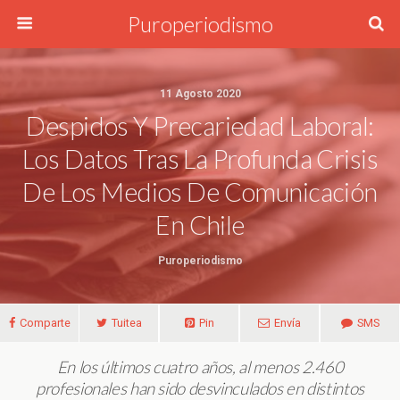
Puroperiodismo
11 Agosto 2020
Despidos Y Precariedad Laboral:
Los Datos Tras La Profunda Crisis
De Los Medios De Comunicación
En Chile
Puroperiodismo
Comparte
Tuitea
Pin
Envía
SMS
En los últimos cuatro años, al menos
2.460
profesionales han sido desvinculados en distintos