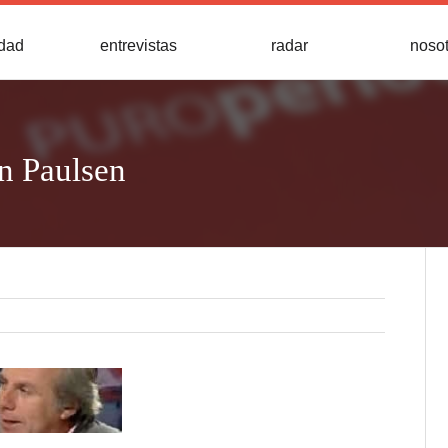
idad
entrevistas
radar
noso
n Paulsen