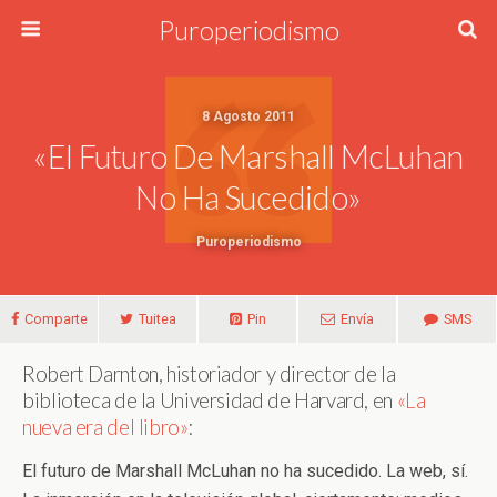
Puroperiodismo
8 Agosto 2011
«El Futuro De Marshall McLuhan
No Ha Sucedido»
Puroperiodismo
Comparte
Tuitea
Pin
Envía
SMS
Robert Darnton, historiador y director de la
biblioteca de la Universidad de Harvard, en
«La
nueva era del libro»
:
El futuro de Marshall McLuhan no ha sucedido. La web, sí.