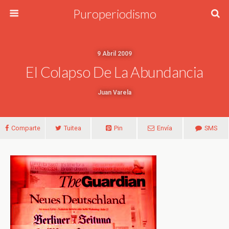
Puroperiodismo
9 Abril 2009
El Colapso De La Abundancia
Juan Varela
Comparte
Tuitea
Pin
Envía
SMS