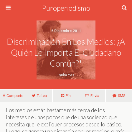
Puroperiodismo
6 Diciembre 2011
Discriminación En Los Medios: ¿A
Quién Le Importa El Ciudadano
Común?*
Lyuba Yez
Comparte
Tuitea
Pin
Envía
SMS
Los medios están bastante más cerca de los
intereses de unos pocos que de una sociedad que
necesita que le expliquen procesos desde lo básico.
Luego, se genera una distancia con los medios, o más