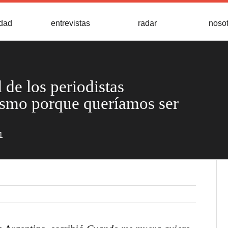
idad
entrevistas
radar
noso
 de los periodistas
smo porque queríamos ser
1