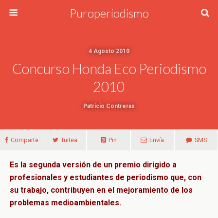
Puroperiodismo
4 Agosto 2010
Concurso Honda Eco Periodismo
2010
Patricio Contreras
Comparte
Tuitea
Pin
Envía
SMS
Es la segunda versión de un premio dirigido a
profesionales y estudiantes de periodismo que, con
su trabajo, contribuyen en el mejoramiento de los
problemas medioambientales.