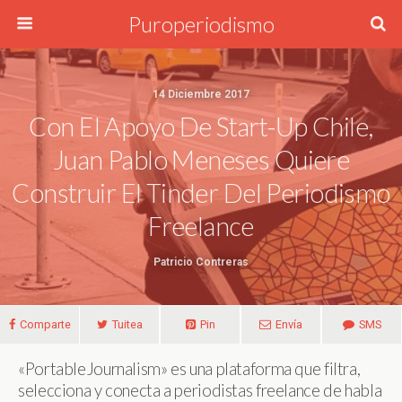
Puroperiodismo
14 Diciembre 2017
Con El Apoyo De Start-Up Chile,
Juan Pablo Meneses Quiere
Construir El Tinder Del Periodismo
Freelance
Patricio Contreras
Comparte
Tuitea
Pin
Envía
SMS
«PortableJournalism» es una plataforma que filtra,
selecciona y conecta a periodistas freelance de habla