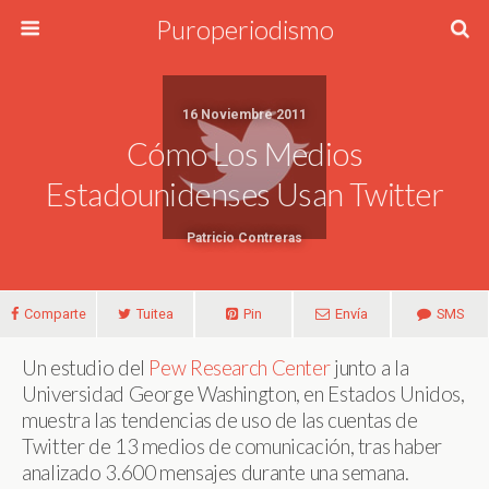
Puroperiodismo
16 Noviembre 2011
Cómo Los Medios
Estadounidenses Usan Twitter
Patricio Contreras
Comparte
Tuitea
Pin
Envía
SMS
Un estudio del
Pew Research Center
junto a la
Universidad George Washington, en Estados Unidos,
muestra las tendencias de uso de las cuentas de
Twitter de 13 medios de comunicación, tras haber
analizado 3.600 mensajes durante una semana.