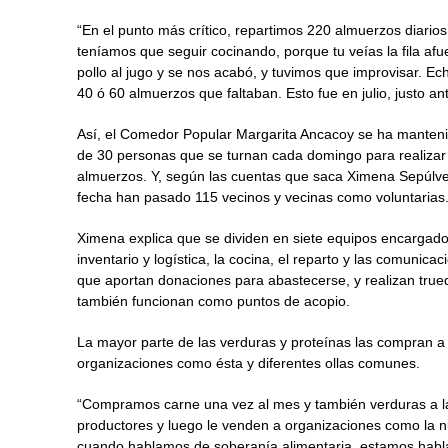
“En el punto más crítico, repartimos 220 almuerzos diario
teníamos que seguir cocinando, porque tu veías la fila a
pollo al jugo y se nos acabó, y tuvimos que improvisar. 
40 ó 60 almuerzos que faltaban. Esto fue en julio, justo an
Así, el Comedor Popular Margarita Ancacoy se ha manten
de 30 personas que se turnan cada domingo para realizar l
almuerzos. Y, según las cuentas que saca Ximena Sepúlveda
fecha han pasado 115 vecinos y vecinas como voluntarias
Ximena explica que se dividen en siete equipos encargados 
inventario y logística, la cocina, el reparto y las comuni
que aportan donaciones para abastecerse, y realizan truequ
también funcionan como puntos de acopio.
La mayor parte de las verduras y proteínas las compran a
organizaciones como ésta y diferentes ollas comunes.
“Compramos carne una vez al mes y también verduras a la
productores y luego le venden a organizaciones como la n
cuando hablamos de soberanía alimentaria, estamos habl