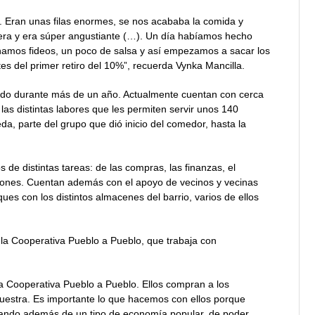
s. Eran unas filas enormes, se nos acababa la comida y
fuera y era súper angustiante (…). Un día habíamos hecho
Echamos fideos, un poco de salsa y así empezamos a sacar los
tes del primer retiro del 10%”, recuerda Vynka Mancilla.
ido durante más de un año. Actualmente cuentan con cerca
as distintas labores que les permiten servir unos 140
, parte del grupo que dió inicio del comedor, hasta la
.
de distintas tareas: de las compras, las finanzas, el
caciones. Cuentan además con el apoyo de vecinos y vecinas
es con los distintos almacenes del barrio, varios de ellos
 la Cooperativa Pueblo a Pueblo, que trabaja con
 Cooperativa Pueblo a Pueblo. Ellos compran a los
uestra. Es importante lo que hacemos con ellos porque
ando además de un tipo de economía popular, de poder