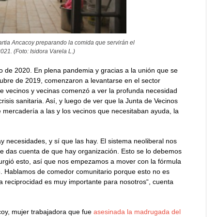
artia Ancacoy preparando la comida que servirán el
21. (Foto: Isidora Varela L.)
o de 2020. En plena pandemia y gracias a la unión que se
ctubre de 2019, comenzaron a levantarse en el sector
o de vecinos y vecinas comenzó a ver la profunda necesidad
risis sanitaria. Así, y luego de ver que la Junta de Vecinos
 mercadería a las y los vecinos que necesitaban ayuda, la
y necesidades, y sí que las hay. El sistema neoliberal nos
a te das cuenta de que hay organización. Esto se lo debemos
surgió esto, así que nos empezamos a mover con la fórmula
o. Hablamos de comedor comunitario porque esto no es
La reciprocidad es muy importante para nosotros“, cuenta
oy, mujer trabajadora que fue
asesinada la madrugada del