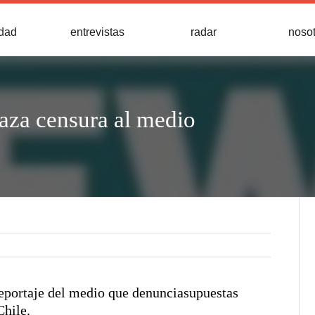
idad
entrevistas
radar
noso
haza censura al medio
reportaje del medio que denunciasupuestas
Chile.