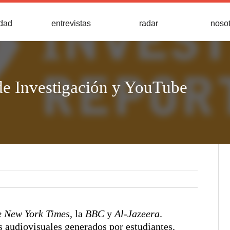
idad
entrevistas
radar
noso
de Investigación y YouTube
e New York Times
, la
BBC
y
Al-Jazeera
.
 audiovisuales generados por estudiantes.