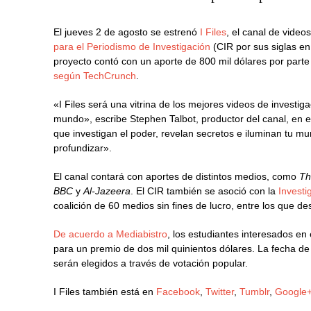
El jueves 2 de agosto se estrenó
I Files
, el canal de video
para el Periodismo de Investigación
(CIR por sus siglas en
proyecto contó con un aporte de 800 mil dólares por parte
según TechCrunch
.
«I Files será una vitrina de los mejores videos de investig
mundo», escribe Stephen Talbot, productor del canal, en 
que investigan el poder, revelan secretos e iluminan tu m
profundizar».
El canal contará con aportes de distintos medios, como
Th
BBC
y
Al-Jazeera
. El CIR también se asoció con la
Invest
coalición de 60 medios sin fines de lucro, entre los que d
De acuerdo a Mediabistro
, los estudiantes interesados en
para un premio de dos mil quinientos dólares. La fecha de c
serán elegidos a través de votación popular.
I Files también está en
Facebook
,
Twitter
,
Tumblr
,
Google