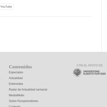
YouTube
CON EL APOYO DE
Contenidos
Especiales
Actualidad
Entrevistas
Radar de Actualidad semanal
MediaMeter
Sobre Puroperiodismo
Contacto