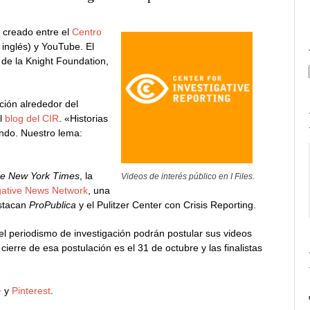
s creado entre el
Centro
 inglés) y YouTube. El
 de la Knight Foundation,
ación alrededor del
el
blog del CIR
. «Historias
undo. Nuestro lema:
e New York Times
, la
Videos de interés público en I Files.
igative News Network
, una
estacan
ProPublica
y el Pulitzer Center con Crisis Reporting.
 el periodismo de investigación podrán postular sus videos
ierre de esa postulación es el 31 de octubre y las finalistas
+
y
Pinterest
.