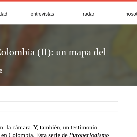
idad
entrevistas
radar
noso
Colombia (II): un mapa del
16
n: la cámara. Y, también, un testimonio
o en Colombia. Esta serie de
Puroperiodismo