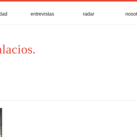
idad
entrevistas
radar
noso
lacios.