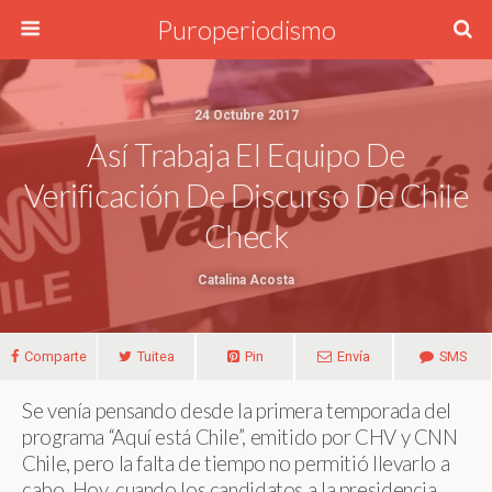
Puroperiodismo
24 Octubre 2017
Así Trabaja El Equipo De
Verificación De Discurso De Chile
Check
Catalina Acosta
Comparte
Tuitea
Pin
Envía
SMS
Se venía pensando desde la primera temporada del
programa “Aquí está Chile”, emitido por CHV y CNN
Chile, pero la falta de tiempo no permitió llevarlo a
cabo. Hoy, cuando los candidatos a la presidencia