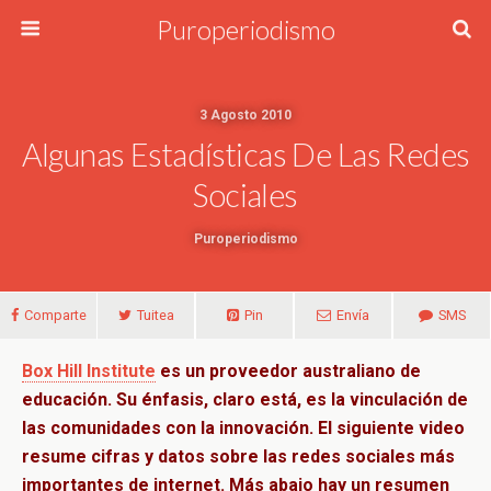
Puroperiodismo
3 Agosto 2010
Algunas Estadísticas De Las Redes
Sociales
Puroperiodismo
Comparte
Tuitea
Pin
Envía
SMS
Box Hill Institute
es un proveedor
australiano
de
educación. Su énfasis, claro está, es la vinculación de
las comunidades con la innovación.
El siguiente video
resume cifras y datos sobre las redes sociales más
importantes de internet. Más abajo hay un resumen