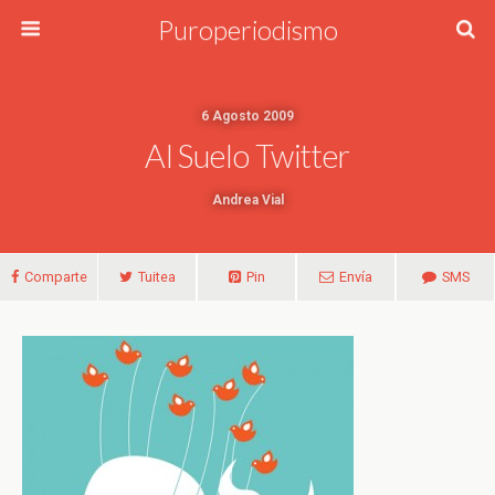
Puroperiodismo
6 Agosto 2009
Al Suelo Twitter
Andrea Vial
Comparte
Tuitea
Pin
Envía
SMS