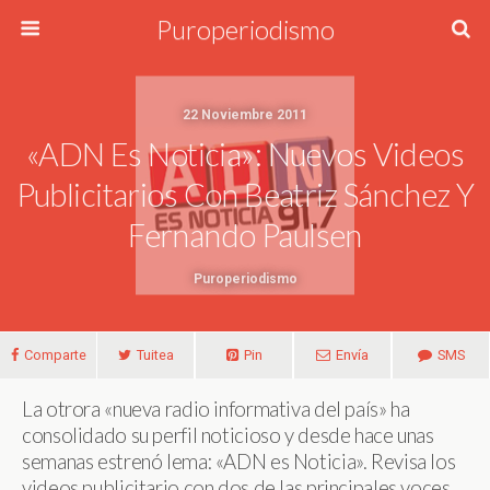
Puroperiodismo
22 Noviembre 2011
«ADN Es Noticia»: Nuevos Videos
Publicitarios Con Beatriz Sánchez Y
Fernando Paulsen
Puroperiodismo
Comparte
Tuitea
Pin
Envía
SMS
La otrora «nueva radio informativa del país» ha
consolidado su perfil noticioso y desde hace unas
semanas estrenó lema: «ADN es Noticia». Revisa los
videos publicitario con dos de las principales voces