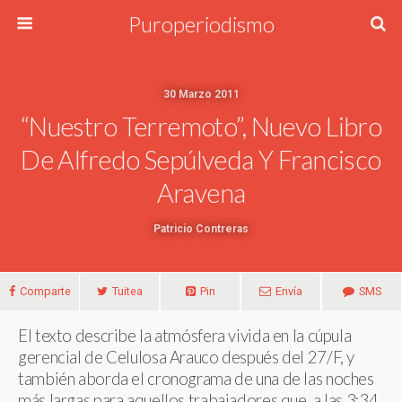
Puroperiodismo
30 Marzo 2011
“Nuestro Terremoto”, Nuevo Libro
De Alfredo Sepúlveda Y Francisco
Aravena
Patricio Contreras
Comparte
Tuitea
Pin
Envía
SMS
El texto describe la atmósfera vivida en la cúpula
gerencial de Celulosa Arauco después del 27/F, y
también aborda el cronograma de una de las noches
más largas para aquellos trabajadores que, a las 3:34