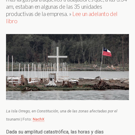
am, estaban en algunas de las 35 unidades
productivas de la empresa. »
Lee un adelanto del
libro
La Isla Orrego, en Constitución, una de las zonas afectadas por el
tsunami
| Foto:
NachX
Dada su amplitud catastrófica, las horas y días