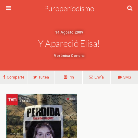
Puroperiodismo
14 Agosto 2009
Y Apareció Elisa!
Verónica Concha
Comparte
Tuitea
Pin
Envía
SMS