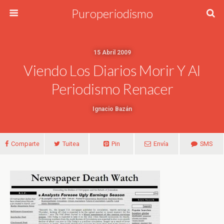
Puroperiodismo
15 Abril 2009
Viendo Los Diarios Morir Y Al
Periodismo Renacer
Ignacio Bazán
Comparte
Tuitea
Pin
Envía
SMS