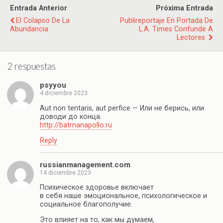
Entrada Anterior
Próxima Entrada
El Colapso De La
Publireportaje En Portada De
Abundancia
L.A. Times Confunde A
Lectores
2 respuestas
psyyou
4 diciembre 2023
Aut non tentaris, aut perfice — Или не берись, или
доводи до конца.
http://batmanapollo.ru
Reply
russianmanagement.com
14 diciembre 2023
Психическое здоровье включает
в себя наше эмоциональное, психологическое и
социальное благополучие.
Это влияет на то, как мы думаем,