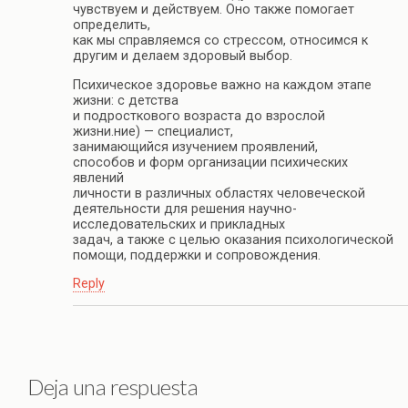
чувствуем и действуем. Оно также помогает
определить,
как мы справляемся со стрессом, относимся к
другим и делаем здоровый выбор.
Психическое здоровье важно на каждом этапе
жизни: с детства
и подросткового возраста до взрослой
жизни.ние) — специалист,
занимающийся изучением проявлений,
способов и форм организации психических
явлений
личности в различных областях человеческой
деятельности для решения научно-
исследовательских и прикладных
задач, а также с целью оказания психологической
помощи, поддержки и сопровождения.
Reply
Deja una respuesta