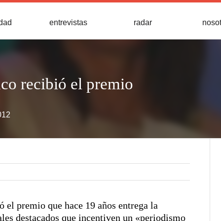
idad
entrevistas
radar
noso
co recibió el premio
012
ió el premio que hace 19 años entrega la
ales destacados que incentiven un «periodismo