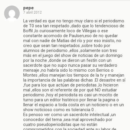
pepe
7 abril 2012
La verdad es que no tengo muy claro si el periodismo
de T0 sea tan respetado ,dado que lo tendencioso de
Boffil ,lo curiosamente loco de Villegas o ese
constante acomodo de Paulsen,eso de no quedar
mal con nadie de Matías del río y por eso insisto, no
creo que sean tan respetados ,sobre todo por
alumnos de periodismo ,ellos ,solamente son tres
más en el juego del show de noticias de un domingo
por la noche ,donde se dieron un festín con un
sacerdote que no supo nunca pasar su verdadero
mensaje ,no habría sido lo mismo con Berrios o
Montes ,ellos manejan los tiempos de la tv y manejan
la importancia de las palabras dichas .El desastre en sí
,fue para los que actúan de periodistas ,lo hicieron
mal ,ellos son el referente de por qué NO estudiar
periodismo ,hoy el periodista es casi un mocito de
turno para un editor histérico por llenar la pagina o
llenar el espacio a toda costa en un noticiero o en un
show noticioso como es tolerancia 0 .
Es penoso ver como un sacerdote intelectual ,un
conocedor del tema ,sea mal aprovechado por
cuatro pseudoperiodistas que no están
comprometidos con la sociedad ante su labor de