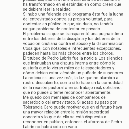
ha transformado en el estándar, en cómo creen que
se debiera leer la realidad.
Si hubo una falencia en el programa ésta fue la lucha
del entrevistado contra su propia voluntad, para
contestar en público lo que, sin duda, no tendría
ningún problema de contestar en privado.
El problema es que se transparentó una pugna íntima
entre los deberes de la disciplina y los deberes de la
vocación cristiana contra el abuso y la discriminación.
Cosa que, con notables e infrecuentes excepciones,
padecen hasta los más choros entre los choros.
El titubeo de Pedro Labrín fue la noticia. Los silencios
que insinuaban una disputa interna entre cómo le
gustaría que lo vieran miles de telespectadores y
cómo debían estar viéndolo un puñado de superiores.
La noticia es, una vez más, la luz que no alumbra a
rostro descubierto, como sí lo hace en la comodidad
de la reunión pastoral o en su trabajo real, cotidiano,
que no puede o teme reconocer abiertamente.
Me quedo con mensajes de compañeros de
sacerdocio del entrevistado. Si acaso su paso por
Tolerancia Cero puede motivar que en el futuro haya
una mayor relación entre la misión sacerdotal
concreta y lo que de ella se está dispuesta a
reconocer en público, entonces el «farreo» de Pedro
Labrín no habrá sido en vano.