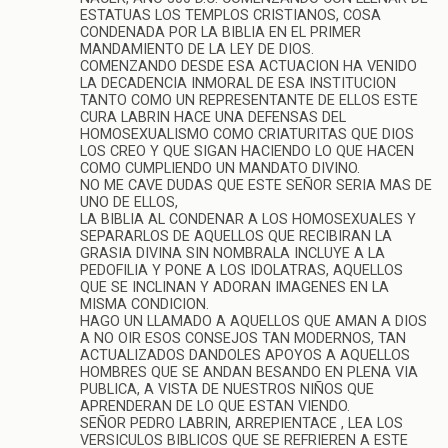
ESTATUAS LOS TEMPLOS CRISTIANOS, COSA
CONDENADA POR LA BIBLIA EN EL PRIMER
MANDAMIENTO DE LA LEY DE DIOS.
COMENZANDO DESDE ESA ACTUACION HA VENIDO
LA DECADENCIA INMORAL DE ESA INSTITUCION
TANTO COMO UN REPRESENTANTE DE ELLOS ESTE
CURA LABRIN HACE UNA DEFENSAS DEL
HOMOSEXUALISMO COMO CRIATURITAS QUE DIOS
LOS CREO Y QUE SIGAN HACIENDO LO QUE HACEN
COMO CUMPLIENDO UN MANDATO DIVINO.
NO ME CAVE DUDAS QUE ESTE SEÑOR SERIA MAS DE
UNO DE ELLOS,
LA BIBLIA AL CONDENAR A LOS HOMOSEXUALES Y
SEPARARLOS DE AQUELLOS QUE RECIBIRAN LA
GRASIA DIVINA SIN NOMBRALA INCLUYE A LA
PEDOFILIA Y PONE A LOS IDOLATRAS, AQUELLOS
QUE SE INCLINAN Y ADORAN IMAGENES EN LA
MISMA CONDICION.
HAGO UN LLAMADO A AQUELLOS QUE AMAN A DIOS
A NO OIR ESOS CONSEJOS TAN MODERNOS, TAN
ACTUALIZADOS DANDOLES APOYOS A AQUELLOS
HOMBRES QUE SE ANDAN BESANDO EN PLENA VIA
PUBLICA, A VISTA DE NUESTROS NIÑOS QUE
APRENDERAN DE LO QUE ESTAN VIENDO.
SEÑOR PEDRO LABRIN, ARREPIENTACE , LEA LOS
VERSICULOS BIBLICOS QUE SE REFRIEREN A ESTE