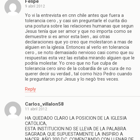
Felipe
9 abril 2012
Yo vi la entrevista en cnn chile antes que fuera a
tolerancia cero , y casi sin preguntarle el curita dio
una postura sobre las relaciones humanas que segun
Jesus tenía que ser amor y que no importa como se
demuestre si es amor esta bien , asi otras
declaraciones que yo creo que molestaron a mas de
alguien en la iglesia. Entonces al verlo en tolerancia
cero , se noto demasiado nervioso casi como que su
respuestas esta vez las estaba mirando alguien que le
podría molestar. Yo creo que no fue culpa de
tolerancia cero sino de la cobardía de un cura de no
querer decir su verdad , tal como hizo Pedro cuando
le preguntaron por Jesus y lo negò tres veces.
Reply
Carlos_villalon58
11 abril 2012
HA QUEDADO CLARO LA POSICION DE LA IGLESIA
CATOLICA,
ESTA INSTITUCION NO SE LLEVA DE LA PALABRA
SAGRADA QUE SUPUESTAMENTE LA INSPIRO A
NACER, AÑO 300 D.C. COMENZANDO CON LLENAR DE