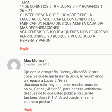
TEMA.
1ª DE CORINTIOS 6 ¨9 – JUDAS 7 – Y ROMANOS 1 :
26 – 27
O USTED PIENSA QUE EL HOMBRE TIENE LA
FACULTAD DE MODIFICAR EL CONTENIDO O DE
FABRICAR UN NUEVO DIOS QUE ACEPTA CADA DIA
MAS DEGENERACIONES
VEA GENESIS Y BUSQUE A QUIENES DIOS LE ORDENO
REPRODUCIRSE, YO BUSQUE Y VI QUE SOLO A
HEMBRA Y VARON.
Reply
Max Munozf
6 septiembre 2012
Ojo con la ortografía, Carlos_villalon58. Y otra
cosa: ya que le gusta leer la Biblia, le recomiendo
un repaso a Lucas 6, 36-38.
Una cosa más: hay que tener mucha «cara de
palo», Carlos_villalon58, para decirse «cristiano»,
después de lo que usted publica. Recuerde
también: Juan 8, 1-7. Usted puede lanzar la
«primera piedra»?
Reply