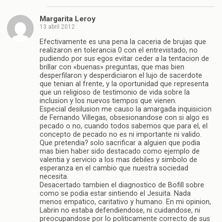
Margarita Leroy
13 abril 2012
Efectivamente es una pena la caceria de brujas que
realizaron en tolerancia 0 con el entrevistado, no
pudiendo por sus egos evitar ceder a la tentacion de
brillar con «buenas» preguntas, que mas bien
desperfilaron y desperdiciaron el lujo de sacerdote
que tenian al frente, y la oportunidad que representa
que un religioso de testimonio de vida sobre la
inclusion y los nuevos tiempos que vienen.
Especial desilusion me causo la amargada inquisicion
de Fernando Villegas, obsesionandose con si algo es
pecado o no, cuando todos sabemos que para el, el
concepto de pecado no es ni importante ni valido.
Que pretendia? solo sacrificar a alguien que podia
mas bien haber sido destacado como ejemplo de
valentia y servicio a los mas debiles y simbolo de
esperanza en el cambio que nuestra sociedad
necesita.
Desacertado tambien el diagnostico de Bofill sobre
como se podia estar sintiendo el Jesuita. Nada
menos empatico, caritativo y humano. En mi opinion,
Labrin no estaba defendiendose, ni cuidandose, ni
preocupandose por lo politicamente correcto de sus