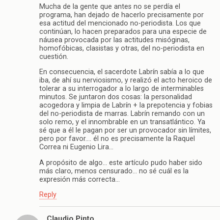
Mucha de la gente que antes no se perdía el
programa, han dejado de hacerlo precisamente por
esa actitud del mencionado no-periodista. Los que
continúan, lo hacen preparados para una especie de
náusea provocada por las actitudes misóginas,
homofóbicas, clasistas y otras, del no-periodista en
cuestión.
En consecuencia, el sacerdote Labrín sabía a lo que
iba, de ahí su nerviosismo, y realizó el acto heroico de
tolerar a su interrogador a lo largo de interminables
minutos. Se juntaron dos cosas: la personalidad
acogedora y limpia de Labrín + la prepotencia y fobias
del no-periodista de marras. Labrín remando con un
solo remo, y el innombrable en un transatlántico. Ya
sé que a él le pagan por ser un provocador sin límites,
pero por favor…. él no es precisamente la Raquel
Correa ni Eugenio Lira…
A propósito de algo… este artículo pudo haber sido
más claro, menos censurado… no sé cuál es la
expresión más correcta…
Reply
Claudio Pinto