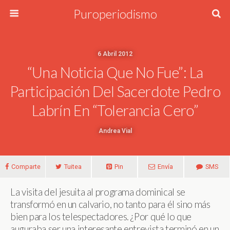
Puroperiodismo
6 Abril 2012
“Una Noticia Que No Fue”: La
Participación Del Sacerdote Pedro
Labrín En “Tolerancia Cero”
Andrea Vial
Comparte
Tuitea
Pin
Envía
SMS
La visita del jesuita al programa dominical se
transformó en un calvario, no tanto para él sino más
bien para los telespectadores. ¿Por qué lo que
auguraba ser una interesante entrevista terminó en un