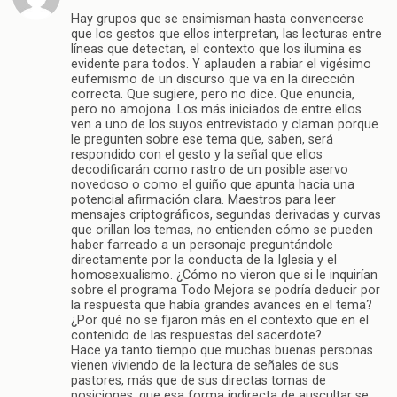
Hay grupos que se ensimisman hasta convencerse
que los gestos que ellos interpretan, las lecturas entre
líneas que detectan, el contexto que los ilumina es
evidente para todos. Y aplauden a rabiar el vigésimo
eufemismo de un discurso que va en la dirección
correcta. Que sugiere, pero no dice. Que enuncia,
pero no amojona. Los más iniciados de entre ellos
ven a uno de los suyos entrevistado y claman porque
le pregunten sobre ese tema que, saben, será
respondido con el gesto y la señal que ellos
decodificarán como rastro de un posible aservo
novedoso o como el guiño que apunta hacia una
potencial afirmación clara. Maestros para leer
mensajes criptográficos, segundas derivadas y curvas
que orillan los temas, no entienden cómo se pueden
haber farreado a un personaje preguntándole
directamente por la conducta de la Iglesia y el
homosexualismo. ¿Cómo no vieron que si le inquirían
sobre el programa Todo Mejora se podría deducir por
la respuesta que había grandes avances en el tema?
¿Por qué no se fijaron más en el contexto que en el
contenido de las respuestas del sacerdote?
Hace ya tanto tiempo que muchas buenas personas
vienen viviendo de la lectura de señales de sus
pastores, más que de sus directas tomas de
posiciones, que esa forma indirecta de auscultar se