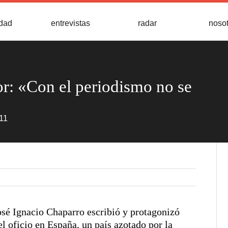
idad
entrevistas
radar
noso
or: «Con el periodismo no se
11
osé Ignacio Chaparro escribió y protagonizó
el oficio en España, un país azotado por la