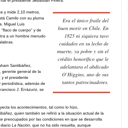
 fue el presidente Sebastián Piñera.
ce y mide 2,10 metros,
está Camilo con su pluma
Era el único fraile del
a. Miguel Luis
buen morir en Chile. En
 “flaco de cuerpo” y de
1825 ni siquiera tuvo
uestra a un hombre menudo
alabras.
cuidados en su lecho de
muerte, ya pobre y sin el
crédito honorífico que le
adelantara el abdicado
raham Santibáñez,
, gerente general de la
O’Higgins, uno de sus
 y el presidente
tantos patrocinadores.
y periodística, además de
rancisco J. Errázuriz, se
yecta los acontecimientos, tal como lo hizo,
tibáñez, quien también se refirió a la situación actual de la
te preocupados por las condiciones en que se desarrolla
 diario
La Nación
, que no ha sido resuelta, aunque