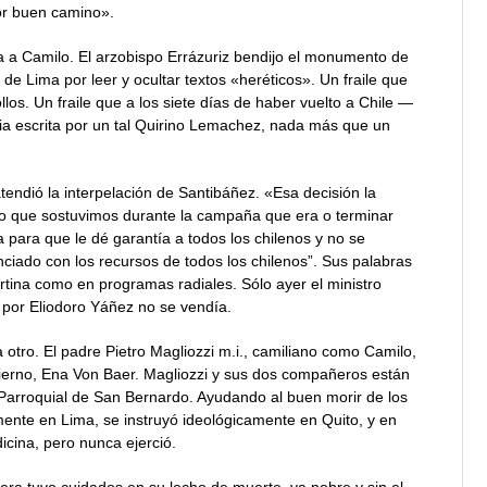
or buen camino».
a a Camilo. El arzobispo Errázuriz bendijo el monumento de
de Lima por leer y ocultar textos «heréticos». Un fraile que
los. Un fraile que a los siete días de haber vuelto a Chile —
ia escrita por un tal Quirino Lemachez, nada más que un
atendió la interpelación de Santibáñez. «Esa decisión la
o que sostuvimos durante la campaña que era o terminar
a para que le dé garantía a todos los chilenos y no se
ciado con los recursos de todos los chilenos”. Sus palabras
rtina como en programas radiales. Sólo ayer el ministro
por Eliodoro Yáñez no se vendía.
 otro. El padre Pietro Magliozzi m.i., camiliano como Camilo,
ierno, Ena Von Baer. Magliozzi y sus dos compañeros están
Parroquial de San Bernardo. Ayudando al buen morir de los
mente en Lima, se instruyó ideológicamente en Quito, y en
cina, pero nunca ejerció.