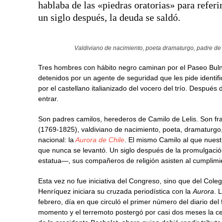
hablaba de las «piedras oratorias» para refer
un siglo después, la deuda se saldó.
Valdiviano de nacimiento, poeta dramaturgo, padre de l
Tres hombres con hábito negro caminan por el Paseo Bulne
detenidos por un agente de seguridad que les pide identifi
por el castellano italianizado del vocero del trío. Despué
entrar.
Son padres camilos, herederos de Camilo de Lelis. Son fr
(1769-1825), valdiviano de nacimiento, poeta, dramaturgo,
nacional: la
Aurora de Chile
. El mismo Camilo al que nues
que nunca se levantó. Un siglo después de la promulgación
estatua—, sus compañeros de religión asisten al cumplimi
Esta vez no fue iniciativa del Congreso, sino que del Col
Henríquez iniciara su cruzada periodística con la
Aurora
. 
febrero, día en que circuló el primer número del diario del
momento y el terremoto postergó por casi dos meses la cere