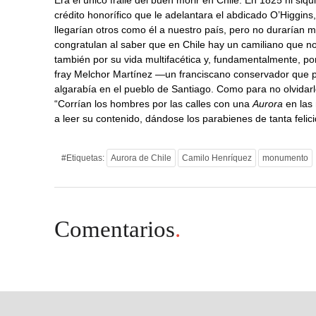
Era el único fraile del buen morir en Chile. En 1825 ni siq
crédito honorífico que le adelantara el abdicado O’Higgin
llegarían otros como él a nuestro país, pero no durarían 
congratulan al saber que en Chile hay un camiliano que no 
también por su vida multifacética y, fundamentalmente, p
fray Melchor Martínez —un franciscano conservador que pr
algarabía en el pueblo de Santiago. Como para no olvidarl
“Corrían los hombres por las calles con una
Aurora
en las
a leer su contenido, dándose los parabienes de tanta felici
#Etiquetas:
Aurora de Chile
Camilo Henríquez
monumento
Comentarios
.