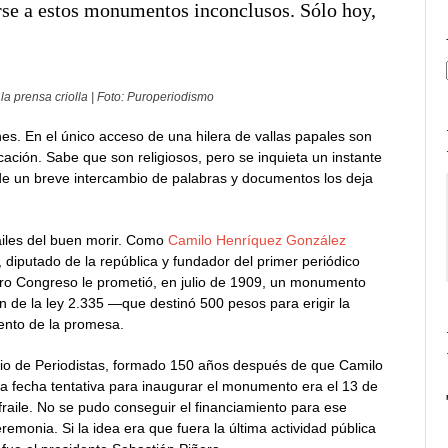
irse a estos monumentos inconclusos. Sólo hoy,
a prensa criolla | Foto: Puroperiodismo
s. En el único acceso de una hilera de vallas papales son
cación. Sabe que son religiosos, pero se inquieta un instante
s de un breve intercambio de palabras y documentos los deja
ailes del buen morir. Como
Camilo Henríquez González
 diputado de la república y fundador del primer periódico
tro Congreso le prometió, en julio de 1909, un monumento
 de la ley 2.335 —que destinó 500 pesos para erigir la
ento de la promesa.
egio de Periodistas, formado 150 años después de que Camilo
La fecha tentativa para inaugurar el monumento era el 13 de
 fraile. No se pudo conseguir el financiamiento para ese
monia. Si la idea era que fuera la última actividad pública