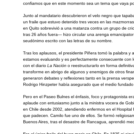
confiamos que en este momento sea un tema que vaya p
Junto al mandatario descubrieron el velo negro que tapab
un fraile que estuvo detenido tres veces en las mazmorras 
en Quito sobrevivió a una matanza contra un grupo de criol
tras 26 años fuera— hizo circular una arenga emancipator
seudónimo escrito con las letras de su nombre.
Tras los aplausos, el presidente Piñera tomó la palabra y 
estamos evaluando y es perfectamente consecuente con l
con el diario
La Nación
o reestructurarlo en forma definitiv
transforme en abrigo de algunos y enemigos de otros finan
generaron debates y reflexiones tanto en la prensa verspe
Rodrigo Hinzpeter había asegurado que el medio fundado 
Pero en el Paseo Bulnes el énfasis, foco y protagonista era
aplaude con entusiasmo junto a la ministra vocera de Gob
en Chile desde 2002, atendiendo enfermos en el Hospital 
que padecen. Camilo fue uno de ellos. Se formó religiosa
Buenos Aires, tras el desastre de Rancagua, aprendió medi