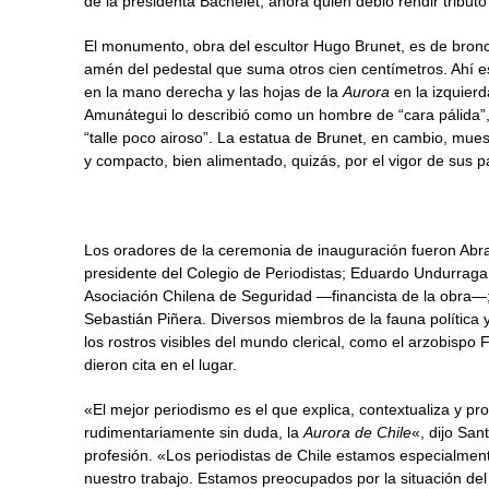
de la presidenta Bachelet, ahora quien debió rendir tributo
El monumento, obra del escultor Hugo Brunet, es de bron
amén del pedestal que suma otros cien centímetros. Ahí 
en la mano derecha y las hojas de la
Aurora
en la izquierd
Amunátegui lo describió como un hombre de “cara pálida”,
“talle poco airoso”. La estatua de Brunet, en cambio, m
y compacto, bien alimentado, quizás, por el vigor de sus p
Los oradores de la ceremonia de inauguración fueron Ab
presidente del Colegio de Periodistas; Eduardo Undurraga
Asociación Chilena de Seguridad —financista de la obra—;
Sebastián Piñera. Diversos miembros de la fauna política 
los rostros visibles del mundo clerical, como el arzobispo F
dieron cita en el lugar.
«El mejor periodismo es el que explica, contextualiza y pro
rudimentariamente sin duda, la
Aurora de Chile
«, dijo San
profesión. «Los periodistas de Chile estamos especialmen
nuestro trabajo. Estamos preocupados por la situación del