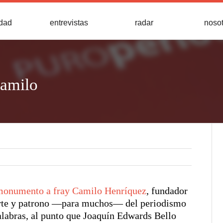
idad
entrevistas
radar
noso
amilo
monumento a fray Camilo Henríquez
, fundador
erte y patrono —para muchos— del periodismo
palabras, al punto que Joaquín Edwards Bello