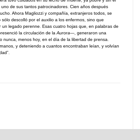
uiera tuvo cuidados en su lecho de muerte, ya pobre y sin el
s, uno de sus tantos patrocinadores. Cien años después
mucho. Ahora Magliozzi y compañía, extranjeros todos, se
sólo descolló por el auxilio a los enfermos, sino que
or un legado perenne. Esas cuatro hojas que, en palabras de
esenció la circulación de la
Aurora
—, generaron una
o nunca, menos hoy, en el día de la libertad de prensa.
 manos, y deteniendo a cuantos encontraban leían, y volvían
dad”.