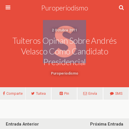
Puroperiodismo
2 Octubre 2011
Tuiteros Opinan Sobre Andrés
Velasco Como Candidato
Presidencial
Puroperiodismo
Comparte
Tuitea
Pin
Envía
SMS
Entrada Anterior
Próxima Entrada