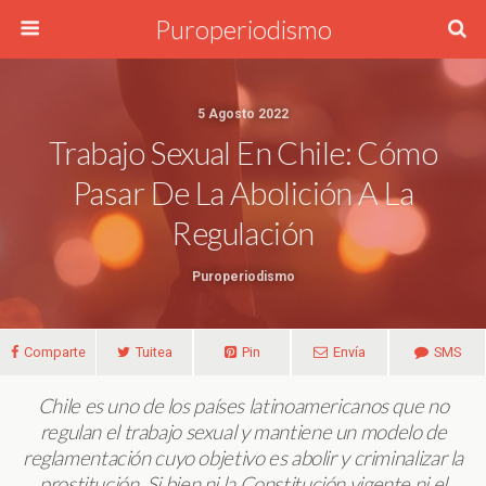
Puroperiodismo
5 Agosto 2022
Trabajo Sexual En Chile: Cómo
Pasar De La Abolición A La
Regulación
Puroperiodismo
Comparte
Tuitea
Pin
Envía
SMS
Chile es uno de los países latinoamericanos que no
regulan el trabajo sexual y mantiene un modelo de
reglamentación cuyo objetivo es abolir y criminalizar la
prostitución. Si bien ni la Constitución vigente ni el