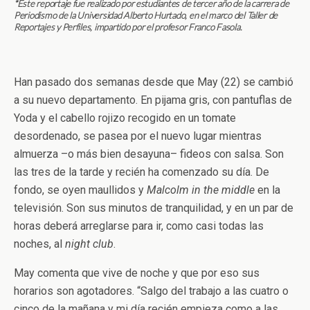
*Este reportaje fue realizado por estudiantes de tercer año de la carrera de
Periodismo de la Universidad Alberto Hurtado, en el marco del Taller de
Reportajes y Perfiles, impartido por el profesor Franco Fasola.
Han pasado dos semanas desde que May (22) se cambió
a su nuevo departamento. En pijama gris, con pantuflas de
Yoda y el cabello rojizo recogido en un tomate
desordenado, se pasea por el nuevo lugar mientras
almuerza –o más bien desayuna– fideos con salsa. Son
las tres de la tarde y recién ha comenzado su día. De
fondo, se oyen maullidos y
Malcolm in the middle
en la
televisión. Son sus minutos de tranquilidad, y en un par de
horas deberá arreglarse para ir, como casi todas las
noches, al
night club
.
May comenta que vive de noche y que por eso sus
horarios son agotadores. “Salgo del trabajo a las cuatro o
cinco de la mañana y mi día recién empieza como a las