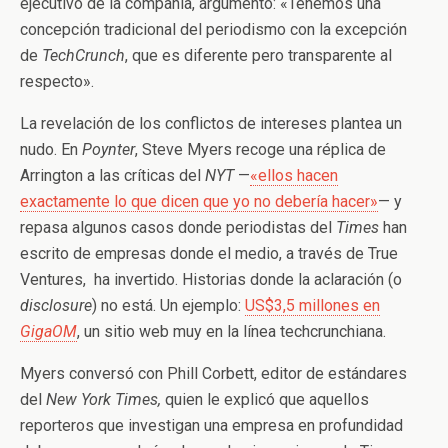
ejecutivo de la compañía, argumentó: «Tenemos una
concepción tradicional del periodismo con la excepción
de
TechCrunch
, que es diferente pero transparente al
respecto».
La revelación de los conflictos de intereses plantea un
nudo. En
Poynter
, Steve Myers recoge una réplica de
Arrington a las críticas del
NYT
—
«ellos hacen
exactamente lo que dicen que yo no debería hacer»
— y
repasa algunos casos donde periodistas del
Times
han
escrito de empresas donde el medio, a través de True
Ventures, ha invertido. Historias donde la aclaración (o
disclosure
) no está. Un ejemplo:
US$3,5 millones en
GigaOM
, un sitio web muy en la línea techcrunchiana.
Myers conversó con Phill Corbett, editor de estándares
del
New York Times,
quien le explicó que aquellos
reporteros que investigan una empresa en profundidad