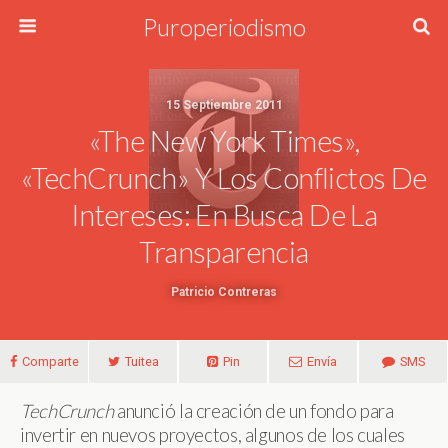
Puroperiodismo
15 Septiembre 2011
«The New York Times»,
«TechCrunch» Y Los Conflictos De
Intereses: En Busca De La
Transparencia
Patricio Contreras
Comparte
Tuitea
Pin
Envía
SMS
TechCrunch
anunció la creación de un fondo para
invertir en nuevos proyectos, algunos de los cuales