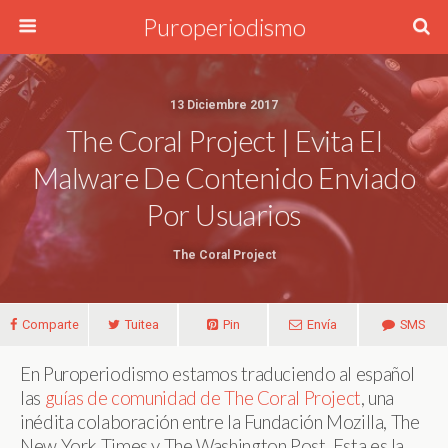
Puroperiodismo
13 Diciembre 2017
The Coral Project | Evita El
Malware De Contenido Enviado
Por Usuarios
The Coral Project
Comparte
Tuitea
Pin
Envía
SMS
En Puroperiodismo estamos traduciendo al español
las
guías de comunidad de The Coral Project
, una
inédita colaboración entre la Fundación Mozilla, The
New York Times y The Washington Post. Esta es la