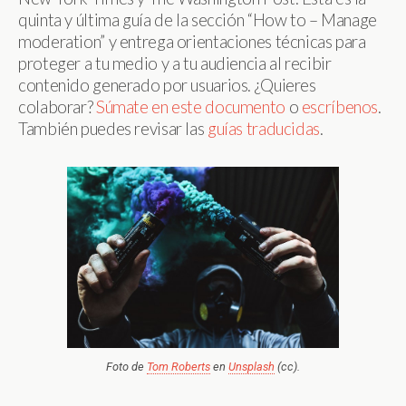
quinta y última guía de la sección “How to – Manage
moderation” y entrega orientaciones técnicas para
proteger a tu medio y a tu audiencia al recibir
contenido generado por usuarios. ¿Quieres
colaborar?
Súmate en este documento
o
escríbenos
.
También puedes revisar las
guías traducidas
.
Foto de
Tom Roberts
en
Unsplash
(cc).