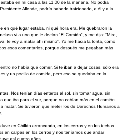
o estaba en mi casa a las 11:00 de la mañana. No podía
sidente Allende, podría haberlo traicionado, a él y a la
pe en qué lugar estaba, ni qué hora era. Me quebraron la
Incluso vi a uno que le decían “El Camión”, y me dijo: “Mira,
viva, te voy a matar ahí mismo”. Yo me hacía la tonta, como
todos esos comentarios, porque después me pegaban más
dentro no había qué comer. Si te iban a dejar cosas, sólo era
nes y un pocillo de comida, pero eso se quedaba en la
ntas. Nos tenían días enteros al sol, sin tomar agua, sin
po que iba para el sur, porque no cabían más en el camión.
ban a matar. Se tuvieron que meter los de Derechos Humanos a
r.
nduve en Chillán arrancando, en los cerros y en los techos
 en carpas en los cerros y nos teníamos que andar
uve así cuatro años.