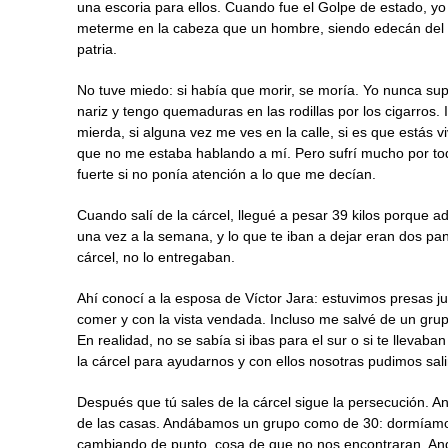
una escoria para ellos. Cuando fue el Golpe de estado, y
meterme en la cabeza que un hombre, siendo edecán del Pre
patria.
No tuve miedo: si había que morir, se moría. Yo nunca su
nariz y tengo quemaduras en las rodillas por los cigarros. 
mierda, si alguna vez me ves en la calle, si es que estás 
que no me estaba hablando a mí. Pero sufrí mucho por 
fuerte si no ponía atención a lo que me decían.
Cuando salí de la cárcel, llegué a pesar 39 kilos porque a
una vez a la semana, y lo que te iban a dejar eran dos pa
cárcel, no lo entregaban.
Ahí conocí a la esposa de Víctor Jara: estuvimos presas ju
comer y con la vista vendada. Incluso me salvé de un gru
En realidad, no se sabía si ibas para el sur o si te lleva
la cárcel para ayudarnos y con ellos nosotras pudimos sali
Después que tú sales de la cárcel sigue la persecución. A
de las casas. Andábamos un grupo como de 30: dormíamos
cambiando de punto, cosa de que no nos encontraran. And