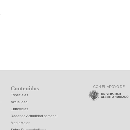
CON EL APOYO DE
Contenidos
Especiales
Actualidad
Entrevistas
Radar de Actualidad semanal
MediaMeter
Sobre Puroperiodismo