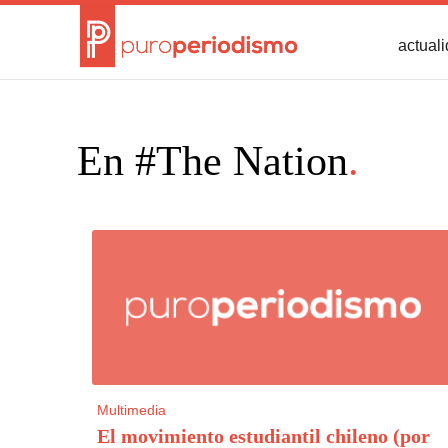
actual
En #The Nation
.
Multimedia
El movimiento estudiantil chileno (por