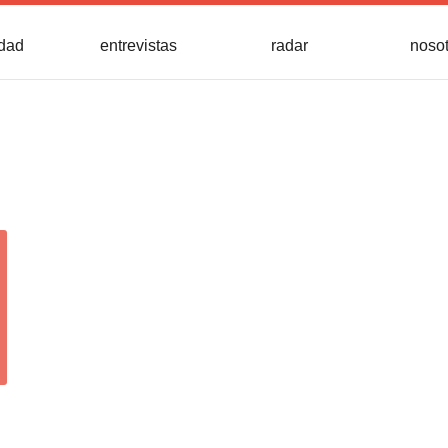
idad
entrevistas
radar
noso