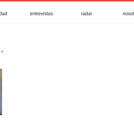
idad
entrevistas
radar
noso
o
.