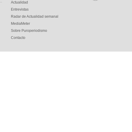
Actualidad
Entrevistas
Radar de Actualidad semanal
MediaMeter
Sobre Puroperiodismo
Contacto