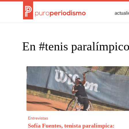
actual
En #tenis paralímpic
Entrevistas
Sofía Fuentes, tenista paralímpica: