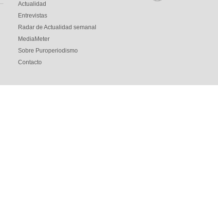
Actualidad
Entrevistas
Radar de Actualidad semanal
MediaMeter
Sobre Puroperiodismo
Contacto