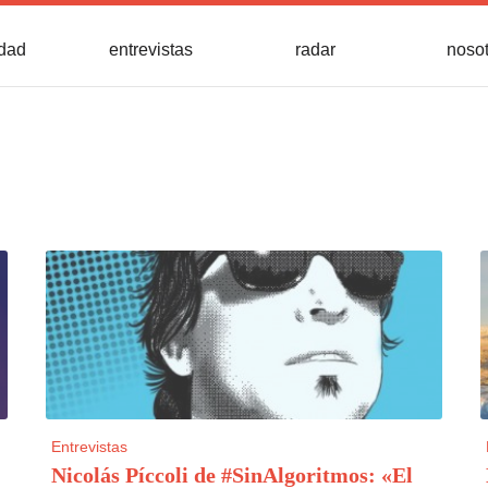
idad
entrevistas
radar
noso
Entrevistas
Nicolás Píccoli de #SinAlgoritmos: «El