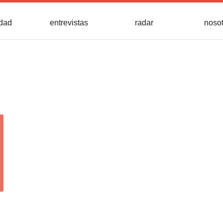
idad
entrevistas
radar
noso