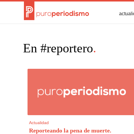
actual
En #reportero
.
Actualidad
Reporteando la pena de muerte
.