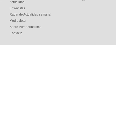
Actualidad
Entrevistas
Radar de Actualidad semanal
MediaMeter
Sobre Puroperiodismo
Contacto