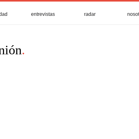
idad
entrevistas
radar
noso
nión
.