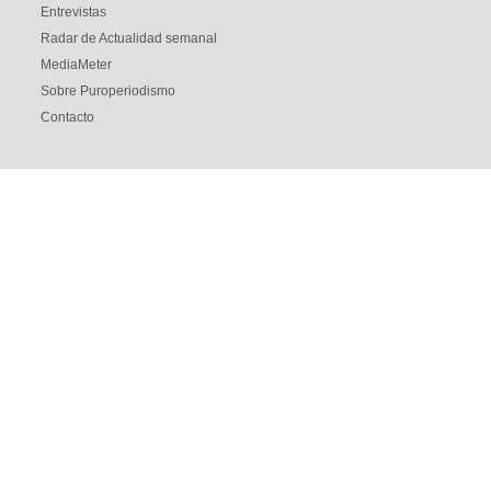
Entrevistas
Radar de Actualidad semanal
MediaMeter
Sobre Puroperiodismo
Contacto