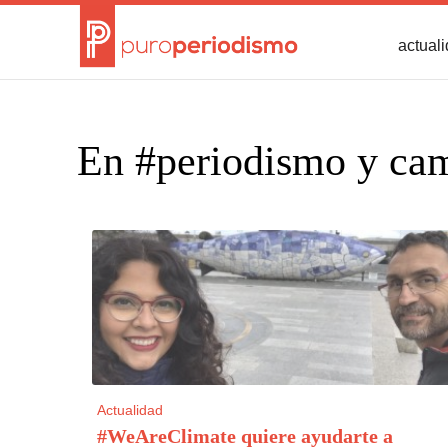
actual
En #periodismo y cam
Actualidad
#WeAreClimate quiere ayudarte a