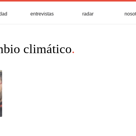
idad
entrevistas
radar
noso
bio climático
.