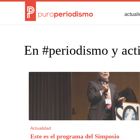
actual
En #periodismo y act
Actualidad
Este es el programa del Simposio