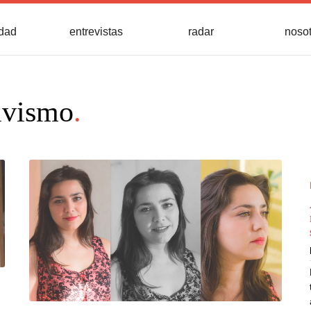
idad
entrevistas
radar
noso
ivismo
.