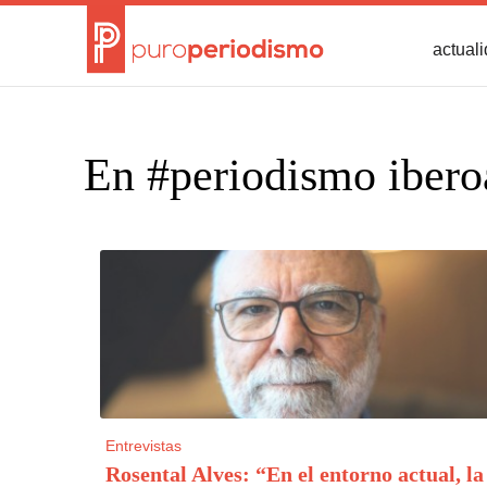
actual
En #periodismo iber
Entrevistas
Rosental Alves: “En el entorno actual, la