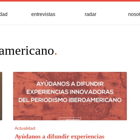
idad
entrevistas
radar
noso
oamericano
.
Actualidad
Ayúdanos a difundir experiencias