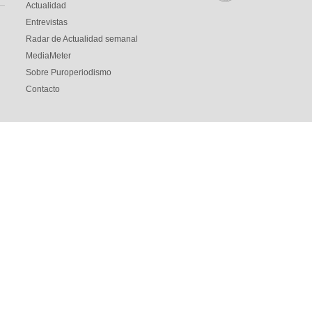
Actualidad
Entrevistas
Radar de Actualidad semanal
MediaMeter
Sobre Puroperiodismo
Contacto