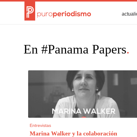
actual
En #Panama Papers
.
Entrevistas
Marina Walker y la colaboración