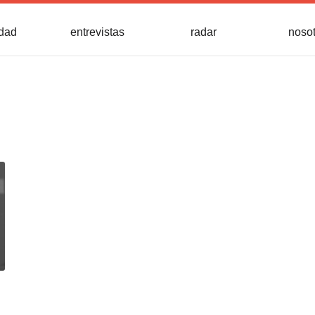
idad
entrevistas
radar
noso