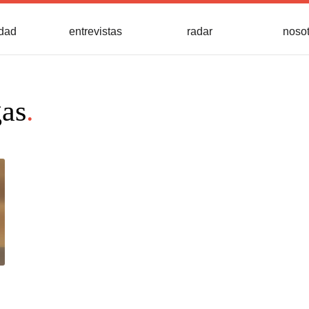
idad
entrevistas
radar
noso
gas
.