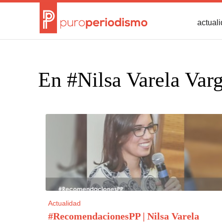
actual
En #Nilsa Varela Var
Actualidad
#RecomendacionesPP | Nilsa Varela