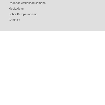
Radar de Actualidad semanal
MediaMeter
Sobre Puroperiodismo
Contacto